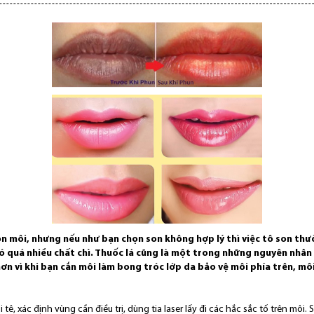
 môi, nhưng nếu như bạn chọn son không hợp lý thì việc tô son thườ
ó quá nhiều chất chì. Thuốc lá cũng là một trong những nguyên nhân
vì khi bạn cắn môi làm bong tróc lớp da bảo vệ môi phía trên, môi s
ê, xác định vùng cần điều trị, dùng tia laser lấy đi các hắc sắc tố trên mô