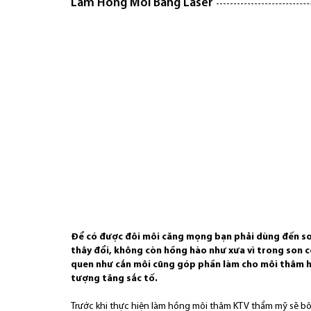
Làm Hồng Môi Bằng Laser
Để có được đôi môi căng mọng bạn phải dùng đến son
thây đổi, không còn hồng hào như xưa vì trong son c
quen như cắn môi cũng góp phần làm cho môi thâm hơn 
tượng tăng sắc tố.
Trước khi thực hiện làm hồng môi thâm KTV thẩm mỹ sẽ bôi t