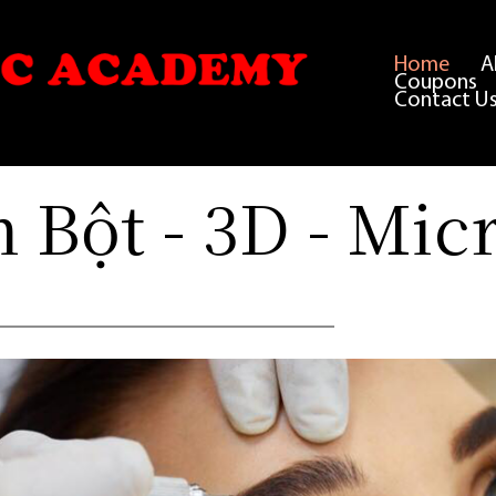
Home
A
Coupons
Contact U
 Bột - 3D - Mic