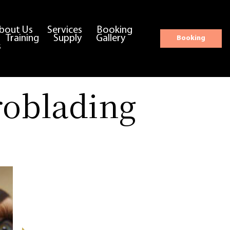
bout Us
Services
Booking
Training
Supply
Gallery
Booking
s
roblading